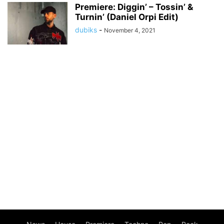
Premiere: Diggin’ – Tossin’ &
Turnin’ (Daniel Orpi Edit)
dubiks
-
November 4, 2021